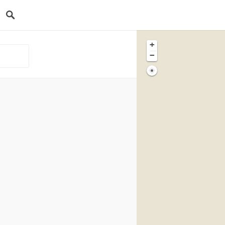
+
−
s